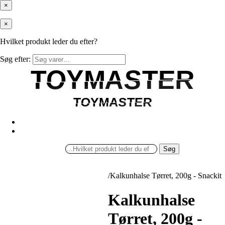
×
×
Hvilket produkt leder du efter?
Søg efter:
TOYMASTER
TOYMASTER
TOYMASTER
TOYMASTER
Søg
/
Kalkunhalse Tørret, 200g - Snackit
Kalkunhalse
Tørret, 200g -