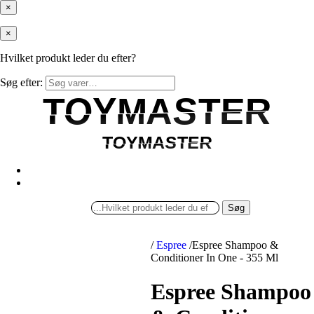
×
×
Hvilket produkt leder du efter?
Søg efter:
TOYMASTER
TOYMASTER
TOYMASTER
TOYMASTER
Søg
/
Espree
/
Espree Shampoo &
Conditioner In One - 355 Ml
Espree Shampoo